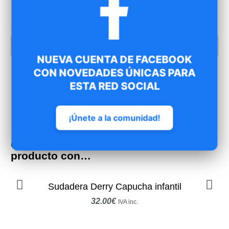
Más info sobre el producto
Talla
12, 16
NUEVA CUENTA DE FACEBOOK
CON NOVEDADES ÚNICAS PARA
ESTA RED SOCIAL
¡Únete a la comunidad!
Otros deportistas combinaron este
producto con…
Sudadera Derry Capucha infantil
32.00
€
IVA inc.