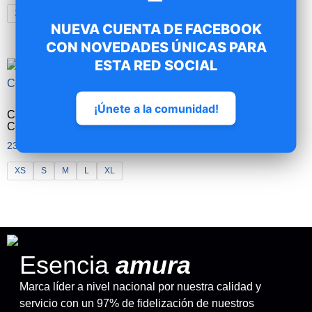
XS
S
M
L
XL
NUEVA CUENTA DE FACEBOOK
CON NOVEDADES ÚNICAS PARA
ESTA RED SOCIAL
¡Únete a la comunidad!
Camiseta S550 PowerPro
Competition
23.00
€
IVA inc.
XS
S
M
L
XL
Esencia
amura
Marca líder a nivel nacional por nuestra calidad y
servicio con un 97% de fidelización de nuestros