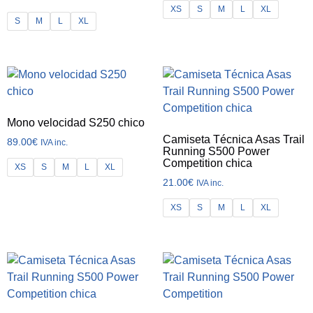
XS
S
M
L
XL
S
M
L
XL
Mono velocidad S250 chico
Camiseta Técnica Asas Trail
89.00
€
IVA inc.
Running S500 Power
Competition chica
XS
S
M
L
XL
21.00
€
IVA inc.
XS
S
M
L
XL