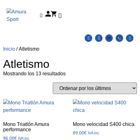
Catálogos Deportes
Colección Amura
Tienda Clubes y Pruebas Deportivas
Inicio
/ Atletismo
Atletismo
Mostrando los 13 resultados
Mono Triatlón Amura
Mono velocidad S400 chica
performance
89.00
€
IVA inc.
96.00
€
IVA inc.