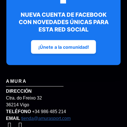
servicio con un 97% de fidelización de nuestros
clientes. 35 años de historia respondiendo siempre a
NUEVA CUENTA DE FACEBOOK
cualquier reclamación de sus clientes
CON NOVEDADES ÚNICAS PARA
ESTA RED SOCIAL
¡Únete a la comunidad!
He leído y acepto el
Aviso Legal
y la
Política de privacidad
AMURA
DIRECCIÓN
Ctra. do Freixo 32
36214 Vigo
TELÉFONO
+34 986 485 214
EMAIL
tienda@amurasport.com