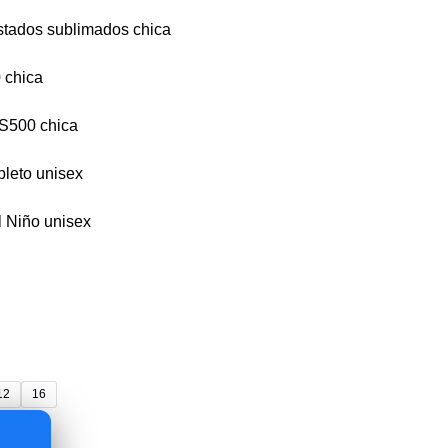
tados sublimados chica
 chica
 S500 chica
leto unisex
l Niño unisex
12
16