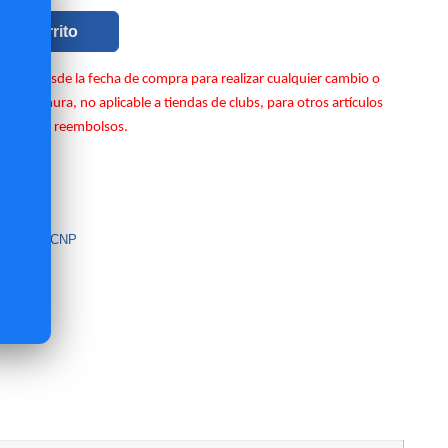
 al carrito
rales desde la fecha de compra para realizar cualquier cambio o
ción amura, no aplicable a tiendas de clubs, para otros artículos
luciones y reembolsos.
D
41
güismo
,
RCNP