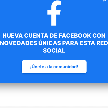
Añadir
Plazo máximo de 30 días natu
devolución solo productos edi
consultar la Política de devo
NUEVA CUENTA DE FACEBOOK CON
NOVEDADES ÚNICAS PARA ESTA RE
SKU
RCNP1108
SOCIAL
Categoría
RCNP
Etiquetas
pack
,
pira
¡Únete a la comunidad!