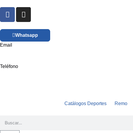
Whatsapp
Email
tienda@amurasport.com
Teléfono
+34 986 485 214
Catálogos Deportes
Remo