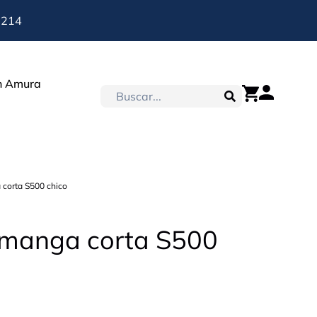
 214
n Amura
corta S500 chico
manga corta S500