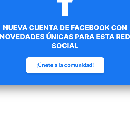
NUEVA CUENTA DE FACEBOOK CON
NOVEDADES ÚNICAS PARA ESTA RE
SOCIAL
 producto con…
¡Únete a la comunidad!
Sudadera Derry Capucha adulto
32.00
€
IVA inc.