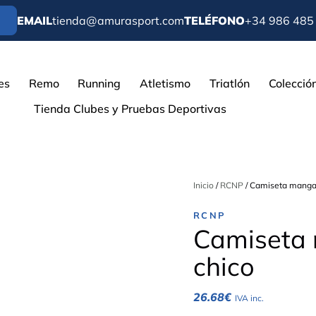
EMAIL
tienda@amurasport.com
TELÉFONO
+34 986 485
es
Remo
Running
Atletismo
Triatlón
Colecció
Tienda Clubes y Pruebas Deportivas
Inicio
/
RCNP
/ Camiseta manga 
RCNP
Camiseta 
chico
26.68
€
IVA inc.