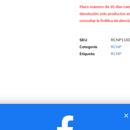
Plazo máximo de 30 días natu
devolución solo productos edi
consultar la Política de devo
SKU
RCNP110
Categoría
RCNP
Etiqueta
RCNP
×
 con las prendas en plano.