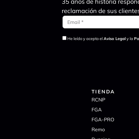
35 años de historia respon
reclamación de sus cliente
He leído y acepto el
Aviso Legal
y la
Po
TIENDA
RCNP
FGA
FGA-PRO
Remo