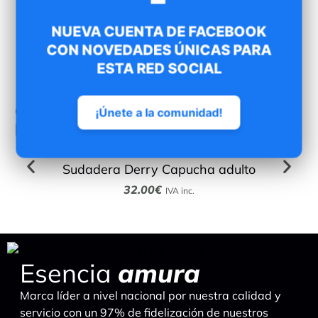
NUEVA CUENTA DE FACEBOOK
CON NOVEDADES ÚNICAS PARA
ESTA RED SOCIAL
Otros deportistas combinaron este
¡Únete a la comunidad!
producto con…
Sudadera Derry Capucha adulto
32.00
€
IVA inc.
Esencia
amura
Marca líder a nivel nacional por nuestra calidad y
servicio con un 97% de fidelización de nuestros