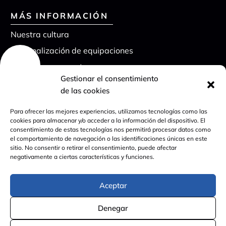
MÁS INFORMACIÓN
Nuestra cultura
Personalización de equipaciones
Solicita presupuesto
Gestionar el consentimiento
FAQs
de las cookies
Contacto
Para ofrecer las mejores experiencias, utilizamos tecnologías como las
cookies para almacenar y/o acceder a la información del dispositivo. El
consentimiento de estas tecnologías nos permitirá procesar datos como
LEGAL
el comportamiento de navegación o las identificaciones únicas en este
sitio. No consentir o retirar el consentimiento, puede afectar
Aviso Legal
negativamente a ciertas características y funciones.
Política de devoluciones y reembolsos
Política de privacidad
Aceptar
Política de cookies
Denegar
Diseño Web