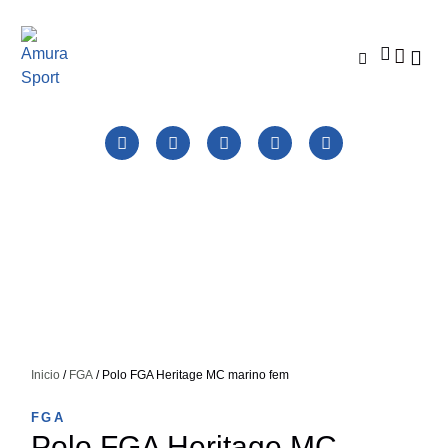
Catálo
Colecci
Tienda Clu
Inicio
/
FGA
/ Polo FGA Heritage MC marino fem
FGA
Polo FGA Heritage MC