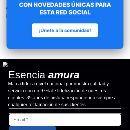
CON NOVEDADES ÚNICAS PARA
Otros deportistas combinaron este
ESTA RED SOCIAL
producto con…
¡Únete a la comunidad!
Camiseta asas competición FGA
40.11
€
IVA inc.
Esencia
amura
Marca líder a nivel nacional por nuestra calidad y
servicio con un 97% de fidelización de nuestros
clientes. 35 años de historia respondiendo siempre a
cualquier reclamación de sus clientes