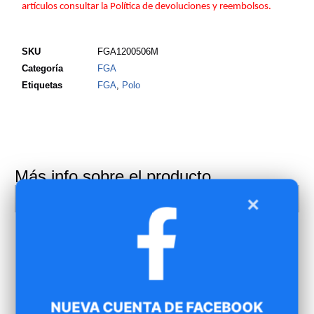
artículos consultar la Política de devoluciones y reembolsos.
SKU
FGA1200506M
Categoría
FGA
Etiquetas
FGA
,
Polo
Más info sobre el producto
Talla
S, M, L, XL
×
NUEVA CUENTA DE FACEBOOK